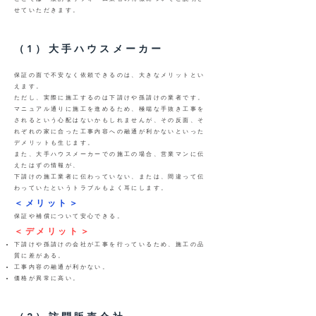
せていただきます。
（1）大手ハウスメーカー
保証の面で不安なく依頼できるのは、大きなメリットとい
えます。
ただし、実際に施工するのは下請けや孫請けの業者です。
マニュアル通りに施工を進めるため、極端な手抜き工事を
されるという心配はないかもしれませんが、その反面、そ
れぞれの家に合った工事内容への融通が利かないといった
デメリットも生じます。
また、大手ハウスメーカーでの施工の場合、営業マンに伝
えたはずの情報が、
下請けの施工業者に伝わっていない、または、間違って伝
わっていたというトラブルもよく耳にします。
＜メリット＞
保証や補償について安心できる。
＜デメリット＞
下請けや孫請けの会社が工事を行っているため、施工の品
質に差がある。
工事内容の融通が利かない。
価格が異常に高い。