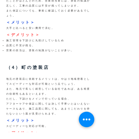
たことがほとんどのため、営業担当者には、塗装の知識が
乏しく、工事の品質には不安が残ってしまいます。
また保証についても、事前に確認しておく必要があるでし
ょう。
＜メリット＞
大手と比べると安い費用で済む。
＜デメリット＞
施工管理を下請けに丸投げしているため
品質に不安が残る。
営業の担当は、塗装の知識がないことが多い。
（4）町の塗装店
地元の塗装店に依頼するメリットは、やはり地域密着とし
てスピーディーな対応が可能という点でしょう。
また、地元で長らく経営している会社であれば、ある程度
の信頼性もあるといえます。
ただし、下請けをメインで行っている場合、
アフターケアや保証に関しては決して手厚いとはいえない
ケースもあり、施工品質に関しても、あまりこだわりを持
たないという面が見受けられます。
＜メリット＞
スピーディーな対応が可能。
＜デメリット＞
施工の品質にバラつきがある。