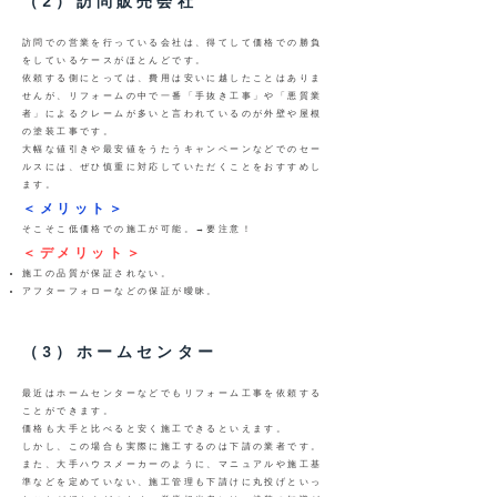
（2）訪問販売会社
訪問での営業を行っている会社は、得てして価格での勝負
をしているケースがほとんどです。
依頼する側にとっては、費用は安いに越したことはありま
せんが、リフォームの中で一番「手抜き工事」や「悪質業
者」によるクレームが多いと言われているのが外壁や屋根
の塗装工事です。
大幅な値引きや最安値をうたうキャンペーンなどでのセー
ルスには、ぜひ慎重に対応していただくことをおすすめし
ます。
＜メリット＞
そこそこ低価格での施工が可能。→要注意！
＜デメリット＞
施工の品質が保証されない。
アフターフォローなどの保証が曖昧。
（3）ホームセンター
最近はホームセンターなどでもリフォーム工事を依頼する
ことができます。
価格も大手と比べると安く施工できるといえます。
しかし、この場合も実際に施工するのは下請の業者です。
また、大手ハウスメーカーのように、マニュアルや施工基
準などを定めていない、施工管理も下請けに丸投げといっ